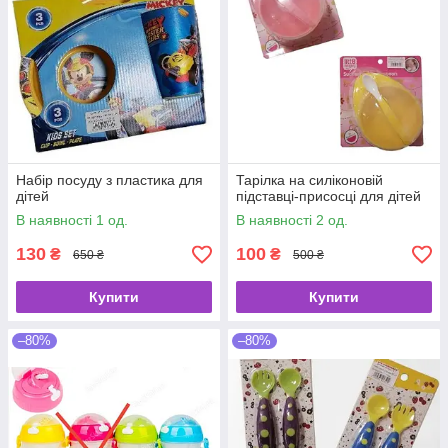
Набір посуду з пластика для
Тарілка на силіконовій
дітей
підставці-присосці для дітей
В наявності 1 од.
В наявності 2 од.
130
100
₴
₴
650 ₴
500 ₴
Купити
Купити
–80%
–80%