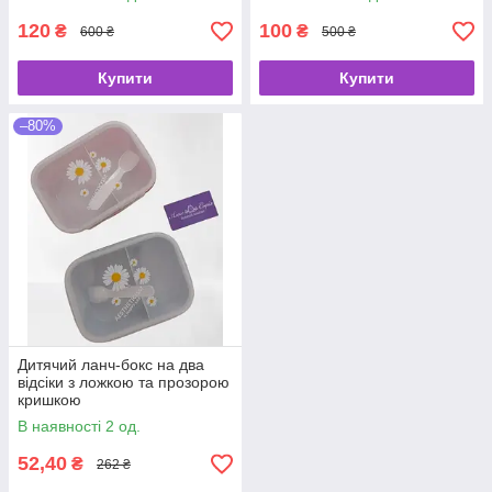
120
100
₴
₴
600 ₴
500 ₴
Купити
Купити
–80%
Дитячий ланч-бокс на два
відсіки з ложкою та прозорою
кришкою
В наявності 2 од.
52,40
₴
262 ₴