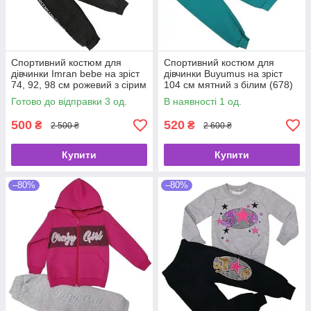
Спортивний костюм для
Спортивний костюм для
дівчинки Imran bebe на зріст
дівчинки Buyumus на зріст
74, 92, 98 см рожевий з сірим
104 см мятний з білим (678)
(680)
Готово до відправки 3 од.
В наявності 1 од.
500
520
₴
₴
2 500 ₴
2 600 ₴
Купити
Купити
–80%
–80%