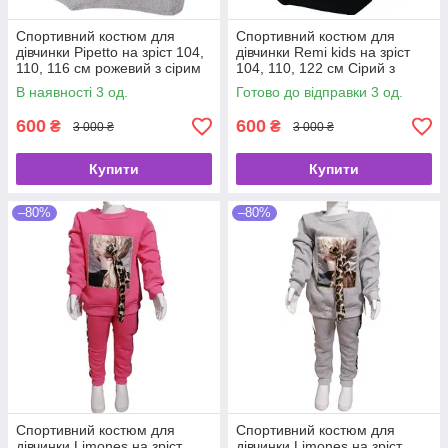
Спортивний костюм для
Спортивний костюм для
дівчинки Pipetto на зріст 104,
дівчинки Remi kids на зріст
110, 116 см рожевий з сірим
104, 110, 122 см Сірий з
(679)
синім (69)
В наявності 3 од.
Готово до відправки 3 од.
600
600
₴
₴
3 000 ₴
3 000 ₴
Купити
Купити
–80%
–80%
Спортивний костюм для
Спортивний костюм для
дівчинки Limones на зріст
дівчинки Limones на зріст