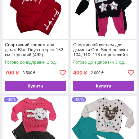
Спортивний костюм для
Спортивний костюм для
дівчат Blue Days на зріст 152
дівчинки Crm Sport на зріст
см Червоний (492)
104, 110, 116 см рожевий з
чорним (677)
Готово до відправки 1 од.
Готово до відправки 3 од.
700
400
₴
₴
3 500 ₴
2 000 ₴
Купити
Купити
–80%
–80%