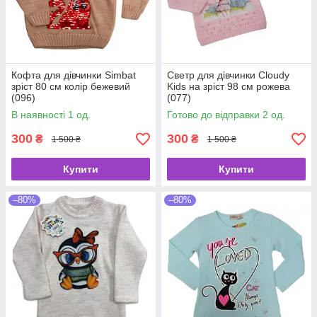
Кофта для дівчинки Simbat
Светр для дівчинки Cloudy
зріст 80 см колір бежевий
Kids на зріст 98 см рожева
(096)
(077)
В наявності 1 од.
Готово до відправки 2 од.
300
300
₴
₴
1 500 ₴
1 500 ₴
Купити
Купити
–80%
–80%