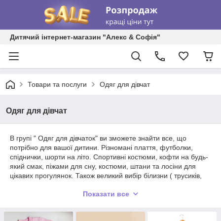
Дитячий інтернет-магазин "Алекс & Софія"
Товари та послуги
Одяг для дівчат
Одяг для дівчат
В групі " Одяг для дівчаток" ви зможете знайти все, що
потрібно для вашої дитини. Різномані плаття, футболки,
спіднички, шорти на літо. Спортивні костюми, кофти на будь-
який смак, піжами для сну, костюми, штани та лосіни для
цікавих прогулянок. Також великий вибір білизни ( трусиків,
топів і майок). Верхній одяг: курточки, вітрівки, і головні
Показати все
убори.