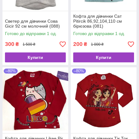
Кофта для дівчинки Сат
Светер для дівчинки Сова
Pitircik 86,92,104,110 см
Gicir 92 см молочний (088)
бірюзова (081)
Готово до відправки 1 од.
Готово до відправки 1 од.
300
200
₴
₴
1 500 ₴
1 000 ₴
Купити
Купити
–80%
–80%
Кофта для дівчинки Likee Pir
Кофта для дівчинки Тік Ток