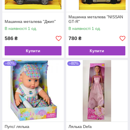
Машинка металева "NISSAN
Машинка металева "Джип"
GT-R"
В наявності 1 од.
В наявності 1 од.
586
780
₴
₴
Купити
Купити
–80%
–80%
Пупс/ лялька
Лялька Defa