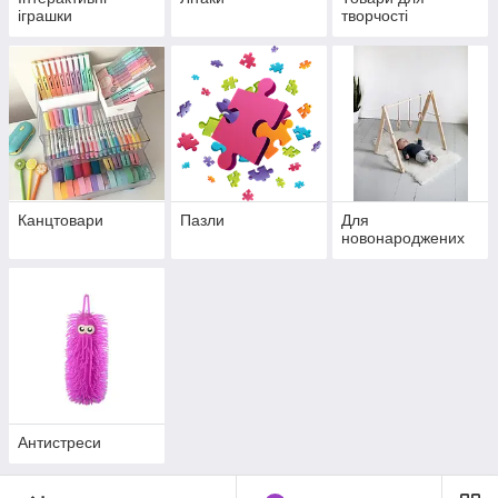
іграшки
творчості
Канцтовари
Пазли
Для
новонароджених
Антистреси