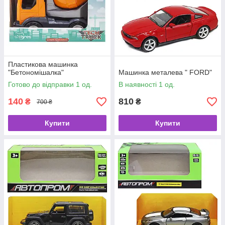
Пластикова машинка
"Бетономішалка"
Машинка металева " FORD"
Готово до відправки 1 од.
В наявності 1 од.
140
810
₴
₴
700 ₴
Купити
Купити