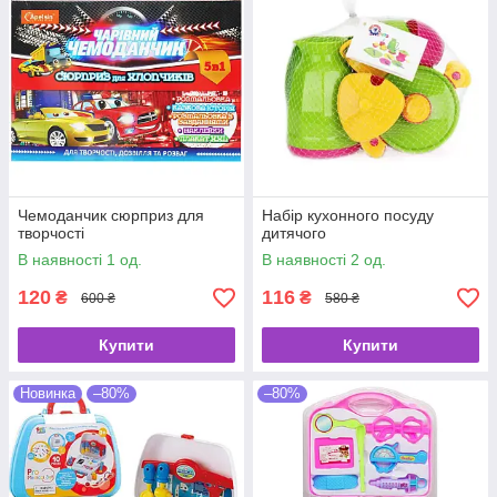
Чемоданчик сюрприз для
Набір кухонного посуду
творчості
дитячого
В наявності 1 од.
В наявності 2 од.
120
116
₴
₴
600 ₴
580 ₴
Купити
Купити
Новинка
–80%
–80%