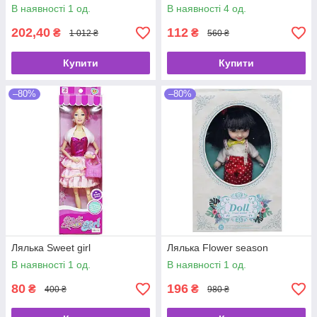
В наявності 1 од.
В наявності 4 од.
202,40
112
₴
₴
1 012 ₴
560 ₴
Купити
Купити
–80%
–80%
Лялька Sweet girl
Лялька Flower season
В наявності 1 од.
В наявності 1 од.
80
196
₴
₴
400 ₴
980 ₴