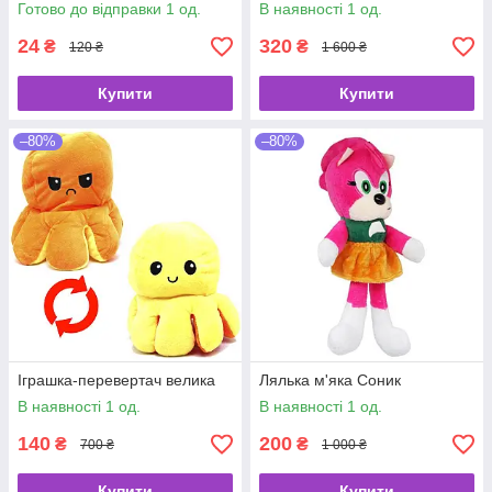
Готово до відправки 1 од.
В наявності 1 од.
24
320
₴
₴
120 ₴
1 600 ₴
Купити
Купити
–80%
–80%
Іграшка-перевертач велика
Лялька м'яка Соник
В наявності 1 од.
В наявності 1 од.
140
200
₴
₴
700 ₴
1 000 ₴
Купити
Купити