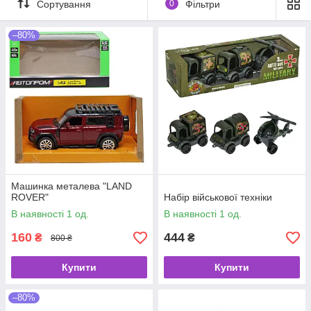
Сортування
0
Фільтри
–80%
Машинка металева "LAND
ROVER"
Набір військової техніки
В наявності 1 од.
В наявності 1 од.
160
444
₴
₴
800 ₴
Купити
Купити
–80%