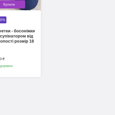
Купити
80%
нетки - босоніжки
 супінатором від
опості розмір 18
0 ₴
ідправки