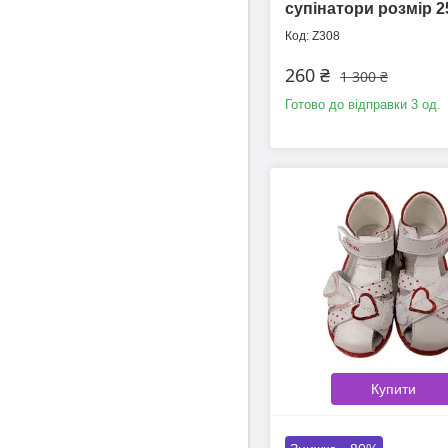
супінатори розмір 25
Z308
260 ₴
1 300 ₴
Готово до відправки 3 од.
Купити