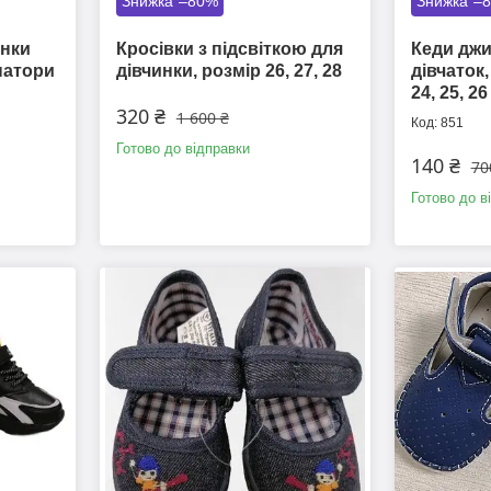
–80%
–
инки
Кросівки з підсвіткою для
Кеди джи
інатори
дівчинки, розмір 26, 27, 28
дівчаток,
24, 25, 26
320 ₴
1 600 ₴
851
Готово до відправки
140 ₴
70
Готово до в