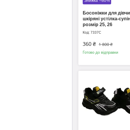
–80%
Босоніжки для дівч
шкіряні устілка-суп
розмір 25, 26
7337С
360 ₴
1 800 ₴
Готово до відправки