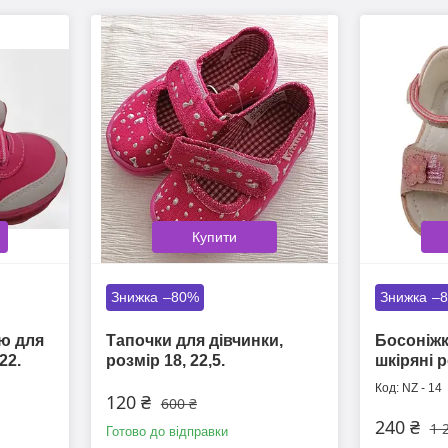
Купити
–80%
–
ою для
Тапочки для дівчинки,
Босоніжк
22.
розмір 18, 22,5.
шкіряні р
NZ - 14
120 ₴
600 ₴
240 ₴
1 
Готово до відправки