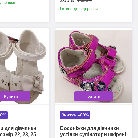
1 000 ₴
ідправки
Готово до відправки
Купити
Купити
80%
–80%
и для дівчинки
Босоніжки для дівчинки
озмір 22, 23, 25
устілки-супінатори шкіряні