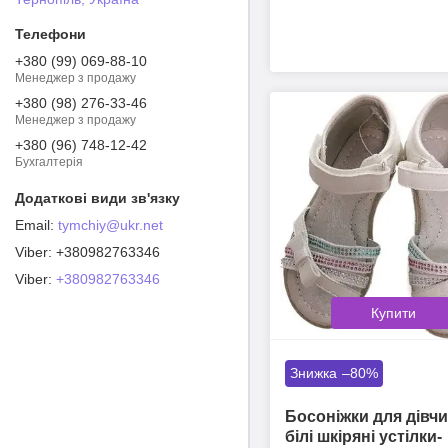
+380 (99) 069-88-10
Менеджер з продажу
+380 (98) 276-33-46
Менеджер з продажу
+380 (96) 748-12-42
Бухгалтерія
tymchiy@ukr.net
+380982763346
Viber
+380982763346
Купити
–80%
Босоніжки для дівч
білі шкіряні устілки-