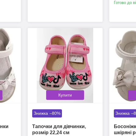
Готово до в
Купити
–80%
–
инки
Тапочки для дівчинки,
Босоніжк
розмір 22,24 см
шкіряні р