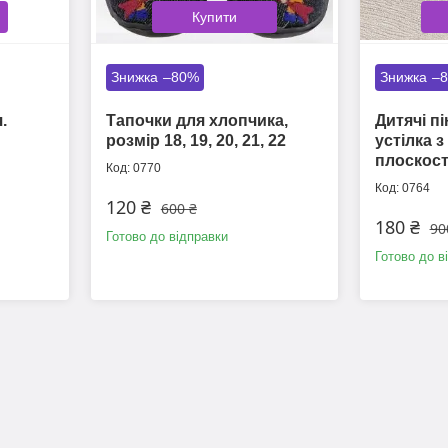
Купити
–80%
–
.
Тапочки для хлопчика,
Дитячі пі
розмір 18, 19, 20, 21, 22
устілка з
плоскост
0770
0764
120 ₴
600 ₴
180 ₴
90
Готово до відправки
Готово до в