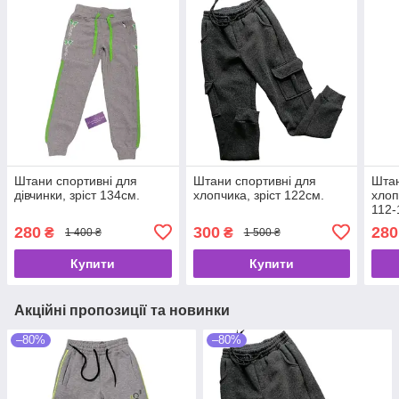
Штани спортивні для
Штани спортивні для
Штан
дівчинки, зріст 134см.
хлопчика, зріст 122см.
хлоп
112-
280
300
280
₴
₴
1 400 ₴
1 500 ₴
Купити
Купити
Акційні пропозиції та новинки
–80%
–80%