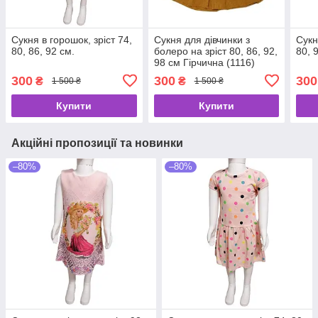
Сукня в горошок, зріст 74,
Сукня для дівчинки з
Сукн
80, 86, 92 см.
болеро на зріст 80, 86, 92,
80, 
98 см Гірчична (1116)
300
300
300
₴
₴
1 500 ₴
1 500 ₴
Купити
Купити
Акційні пропозиції та новинки
–80%
–80%