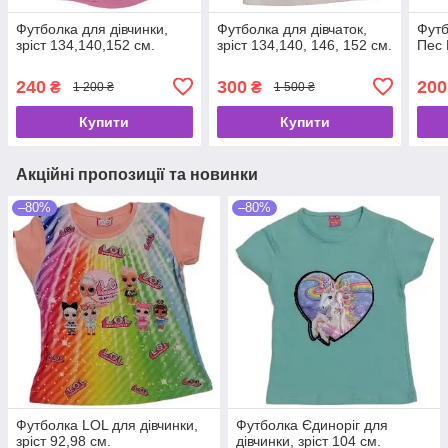
Футболка для дівчинки,
Футболка для дівчаток,
Футб
зріст 134,140,152 см.
зріст 134,140, 146, 152 см.
Пес 
240
300
200
₴
₴
1 200 ₴
1 500 ₴
Купити
Купити
Акційні пропозиції та новинки
–80%
–80%
Футболка LOL для дівчинки,
Футболка Єдиноріг для
зріст 92,98 см.
дівчинки, зріст 104 см.