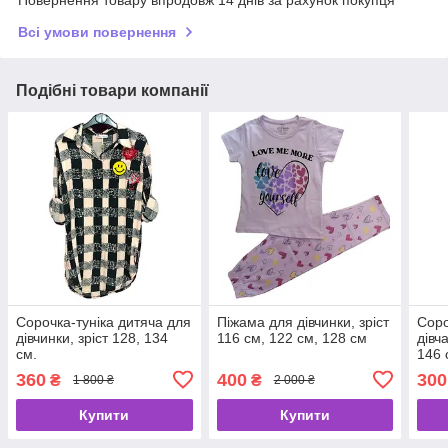
Повернення товару впродовж 14 днів за рахунок покупця
Всі умови повернення
Подібні товари компанії
Сорочка-туніка дитяча для
Піжама для дівчинки, зріст
Соро
дівчинки, зріст 128, 134
116 см, 122 см, 128 см
дівч
см.
146 
360
400
300
₴
₴
1 800 ₴
2 000 ₴
Купити
Купити