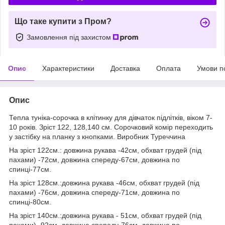
Що таке купити з Пром?
Замовлення під захистом
Опис
Характеристики
Доставка
Оплата
Умови п
Опис
Тепла туніка-сорочка в клітинку для дівчаток підлітків, віком 7-
10 років. Зріст 122, 128,140 см. Сорочковий комір переходить
у застібку на планку з кнопками. Виробник Туреччина
На зріст 122см.: довжина рукава -42см, обхват грудей (під
пахами) -72см, довжина спереду-67см, довжина по
спинці-77см.
На зріст 128см.:довжина рукава -46см, обхват грудей (під
пахами) -76см, довжина спереду-71см, довжина по
спинці-80см.
На зріст 140см.:довжина рукава - 51см, обхват грудей (під
пахами) -92см, довжина спереду-76см, довжина по