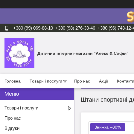
+380 (99) 069-88-10
+380 (98) 276-33-46
+380 (96) 748-12-
Дитячий інтернет-магазин "Алекс & Софія"
Головна
Товари і послуги
Про нас
Акції
Контакт
Штани спортивні дл
Товари і послуги
Про нас
–80%
Відгуки