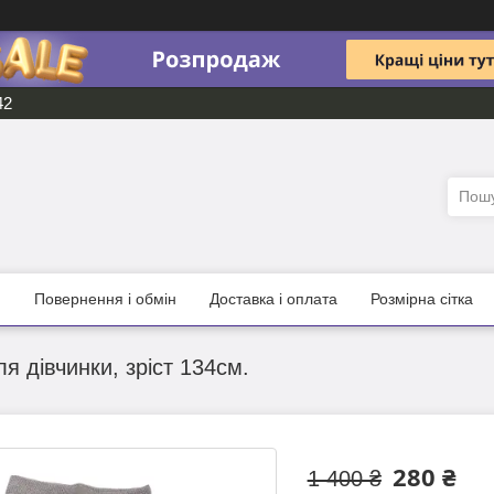
42
и
Повернення і обмін
Доставка і оплата
Розмірна сітка
я дівчинки, зріст 134см.
280 ₴
1 400 ₴