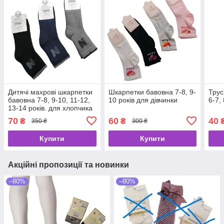
Дитячі махрові шкарпетки
Шкарпетки бавовна 7-8, 9-
Трус
бавовна 7-8, 9-10, 11-12,
10 років для дівчинки
6-7,
13-14 років. для хлопчика
70
60
40
₴
₴
350 ₴
300 ₴
Купити
Купити
Акційні пропозиції та новинки
–80%
–80%