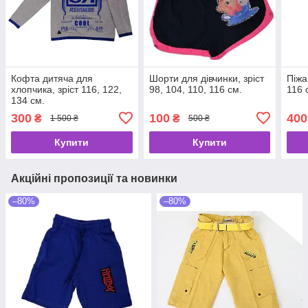
Кофта дитяча для
Шорти для дівчинки, зріст
Піжа
хлопчика, зріст 116, 122,
98, 104, 110, 116 см.
116 
134 см.
300
100
400
₴
₴
1 500 ₴
500 ₴
Купити
Купити
Акційні пропозиції та новинки
–80%
–80%