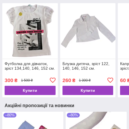
Футболка для дівчаток,
Блузка дитяча, зріст 122,
Капр
зріст 134,140, 146, 152 см.
140, 146, 152 см.
зріст
300
260
60
₴
₴
1 500 ₴
1 300 ₴
Купити
Купити
Акційні пропозиції та новинки
–80%
–80%