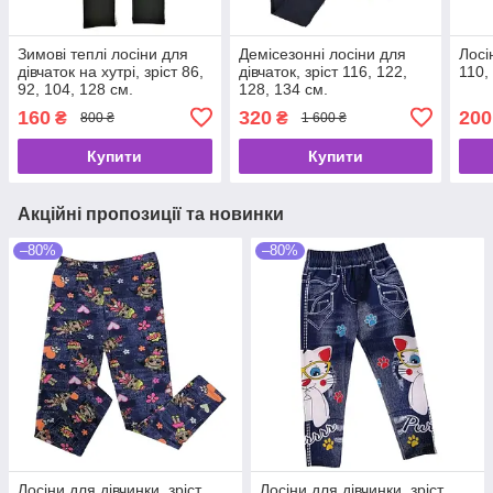
Зимові теплі лосіни для
Демісезонні лосіни для
Лосі
дівчаток на хутрі, зріст 86,
дівчаток, зріст 116, 122,
110,
92, 104, 128 см.
128, 134 см.
160
320
200
₴
₴
800 ₴
1 600 ₴
Купити
Купити
Акційні пропозиції та новинки
–80%
–80%
Лосіни для дівчинки, зріст
Лосіни для дівчинки, зріст