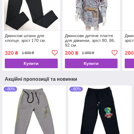
Джинсові штани для
Джинсове дитяче плаття
Джин
хлопця, зріст 170 см.
для дівчинки, зріст 80, 86,
зріс
92 см.
320
200
280
₴
₴
1 600 ₴
1 000 ₴
Купити
Купити
Акційні пропозиції та новинки
–80%
–80%