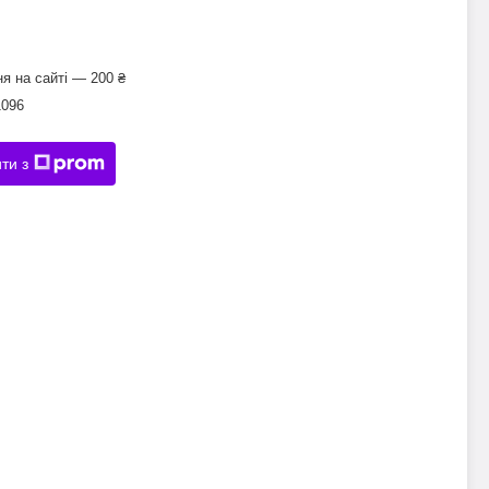
я на сайті — 200 ₴
1096
ти з