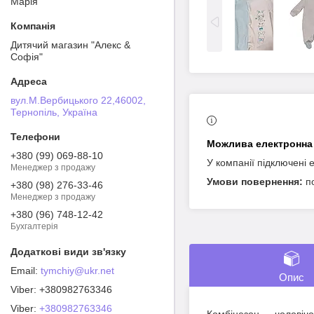
Марія
Дитячий магазин "Алекс &
Софія"
вул.М.Вербицького 22,46002,
Тернопіль, Україна
+380 (99) 069-88-10
У компанії підключені 
Менеджер з продажу
п
+380 (98) 276-33-46
Менеджер з продажу
+380 (96) 748-12-42
Бухгалтерія
tymchiy@ukr.net
Опис
+380982763346
Viber
+380982763346
Комбінезон — чоловічок 