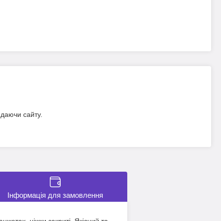
идаючи сайту.
Інформація для замовлення
анжетах, ніжки закриті. Якісний та