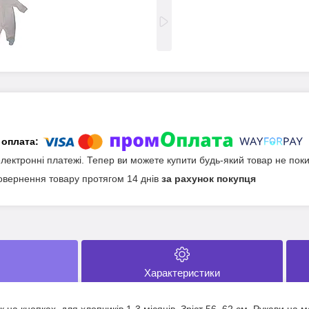
електронні платежі. Тепер ви можете купити будь-який товар не пок
овернення товару протягом 14 днів
за рахунок покупця
Характеристики
на кнопках, для хлопчиків 1-3 місяців. Зріст 56, 62 см. Рукави на м