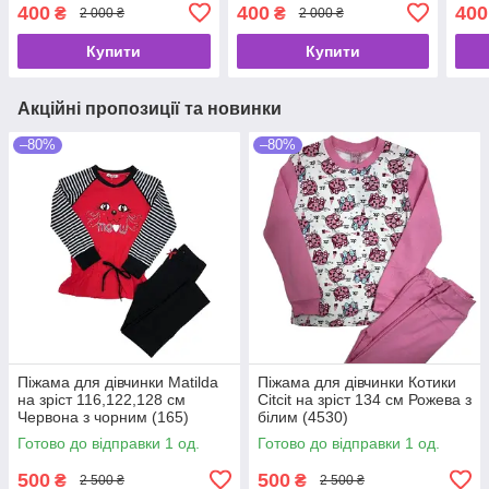
білим (1128)
біли
400
400
400
₴
₴
2 000 ₴
2 000 ₴
Купити
Купити
Акційні пропозиції та новинки
–80%
–80%
Піжама для дівчинки Matilda
Піжама для дівчинки Котики
на зріст 116,122,128 см
Citcit на зріст 134 см Рожева з
Червона з чорним (165)
білим (4530)
Готово до відправки 1 од.
Готово до відправки 1 од.
500
500
₴
₴
2 500 ₴
2 500 ₴