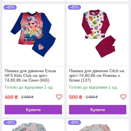
–80%
–80%
Піжама для дівчинки Ельза
Піжама для дівчинки Citcit на
HFS Kids Club на зріст
зріст 74,80,86 см Рожева з
74,80,86 см Синя (665)
білим (137)
Готово до відправки 1 од.
Готово до відправки 1 од.
400
500
₴
₴
2 000 ₴
2 500 ₴
Купити
Купити
–80%
–80%