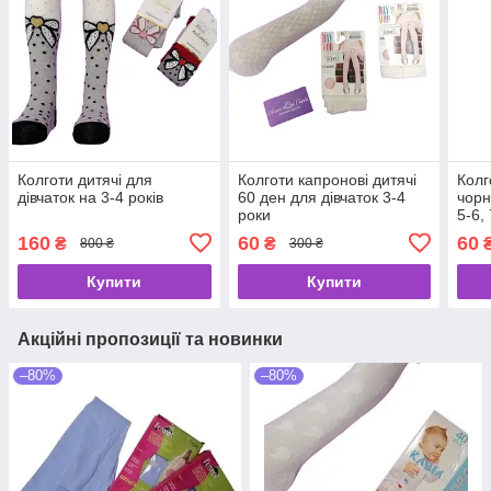
Колготи дитячі для
Колготи капронові дитячі
Колг
дівчаток на 3-4 років
60 ден для дівчаток 3-4
чорн
роки
5-6, 
160
60
60
₴
₴
800 ₴
300 ₴
Купити
Купити
Акційні пропозиції та новинки
–80%
–80%