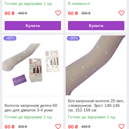
Готово до відправки 1 од.
В наявності
80
60
₴
₴
400 ₴
300 ₴
Купити
Купити
–80%
–80%
Білі капронові колготи 20 den,
Колготи капронові дитячі 60
з візерунком, Зріст. 140-146
ден для дівчаток 3-4 роки
см, 152-158 см
Готово до відправки 1 од.
Готово до відправки 1 од.
60
80
₴
₴
300 ₴
400 ₴