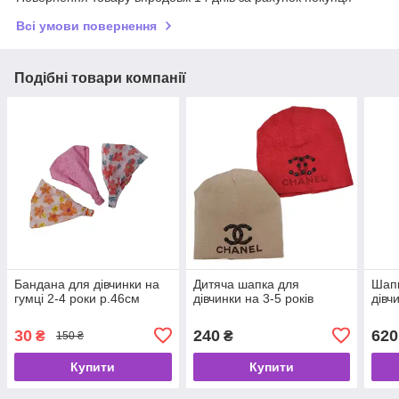
Всі умови повернення
Подібні товари компанії
Бандана для дівчинки на
Дитяча шапка для
Шапк
гумці 2-4 роки р.46см
дівчинки на 3-5 років
дівч
30
240
620
₴
₴
150 ₴
Купити
Купити