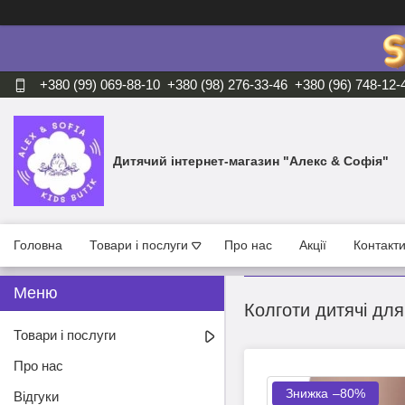
+380 (99) 069-88-10
+380 (98) 276-33-46
+380 (96) 748-12-
Дитячий інтернет-магазин "Алекс & Софія"
Головна
Товари і послуги
Про нас
Акції
Контакт
Колготи дитячі для
Товари і послуги
Про нас
–80%
Відгуки