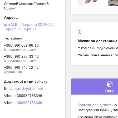
Дитячий магазин "Алекс &
Софія"
вул.М.Вербицького 22,46002,
Тернопіль, Україна
+380 (99) 069-88-10
У компанії підключені 
Менеджер з продажу
п
+380 (98) 276-33-46
Менеджер з продажу
+380 (96) 748-12-42
Бухгалтерія
tymchiy@ukr.net
Опис
+380982763346
Viber
+380982763346
Колготи для дівчаток
із
натягування гумки у т
Розмірна сітка капронов