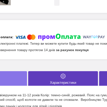
електронні платежі. Тепер ви можете купити будь-який товар не пок
овернення товару протягом 14 днів
за рахунок покупця
Характеристики
 візерунком на 11-12 років Колір: темно-синій, рожевий. Пояс на гумц
акий спосіб, щоб колготи не давили та не сповзали. Виробництво Ту
их панчіх і колготок для дітей і підлітків