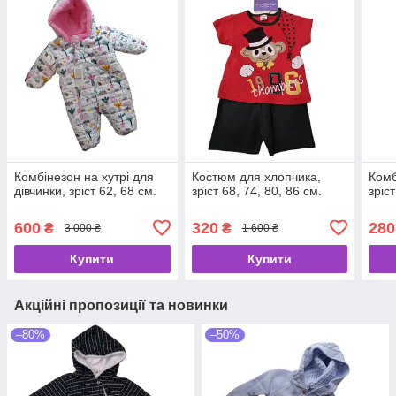
Комбінезон на хутрі для
Костюм для хлопчика,
Комб
дівчинки, зріст 62, 68 см.
зріст 68, 74, 80, 86 см.
зріст
600
320
280
₴
₴
3 000 ₴
1 600 ₴
Купити
Купити
Акційні пропозиції та новинки
–80%
–50%