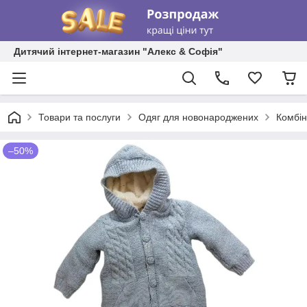
Дитячий інтернет-магазин "Алекс & Софія"
Товари та послуги
Одяг для новонароджених
Комбі
–50%