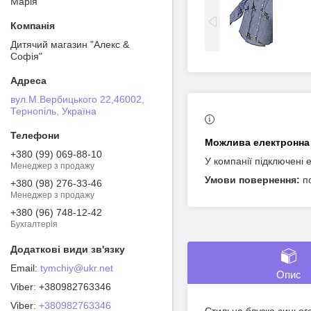
Марія
Дитячий магазин "Алекс &
Софія"
вул.М.Вербицького 22,46002,
Тернопіль, Україна
+380 (99) 069-88-10
У компанії підключені 
Менеджер з продажу
п
+380 (98) 276-33-46
Менеджер з продажу
+380 (96) 748-12-42
Бухгалтерія
tymchiy@ukr.net
Опис
+380982763346
Viber
+380982763346
Стильна блузка синього