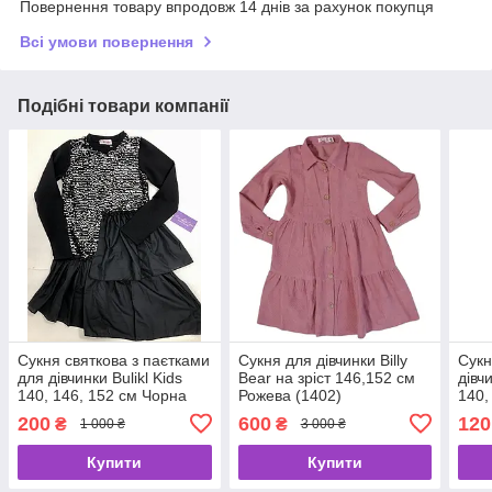
Повернення товару впродовж 14 днів за рахунок покупця
Всі умови повернення
Подібні товари компанії
Сукня святкова з паєтками
Сукня для дівчинки Billy
Сукн
для дівчинки Bulikl Kids
Bear на зріст 146,152 см
дівч
140, 146, 152 см Чорна
Рожева (1402)
140,
(625)
200
600
120
₴
₴
1 000 ₴
3 000 ₴
Купити
Купити