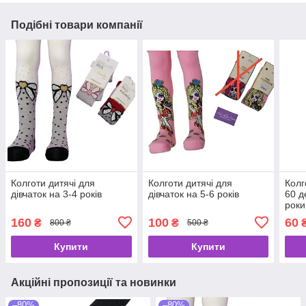
Подібні товари компанії
Колготи дитячі для
Колготи дитячі для
Колг
дівчаток на 3-4 років
дівчаток на 5-6 років
60 д
роки
160
100
60
₴
₴
800 ₴
500 ₴
Купити
Купити
Акційні пропозиції та новинки
–80%
–80%