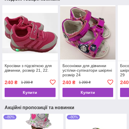
Кросівки з підсвіткою для
Босоніжки для дівчинки
Босо
дівчинки, розмір 21, 22.
устілки-супінатори шкіряні
шкір
розмір 24
29
240
240
240
₴
₴
1 200 ₴
1 200 ₴
Купити
Купити
Акційні пропозиції та новинки
–80%
–80%