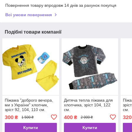
Повернення товару впродовж 14 днів за рахунок покупця
Всі умови повернення
Подібні товари компанії
Піжама "доброго вечора,
Дитяча тепла піжама для
Піжа
ми з України" хлопчик,
хлопчика, зріст 104, 122
зріс
зріст 92, 104, 110 см.
см.
см.
300
400
320
₴
₴
1 500 ₴
2 000 ₴
Купити
Купити