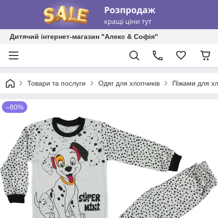
Дитячий інтернет-магазин "Алекс & Софія"
Товари та послуги
Одяг для хлопчиків
Піжами для хл
–80%