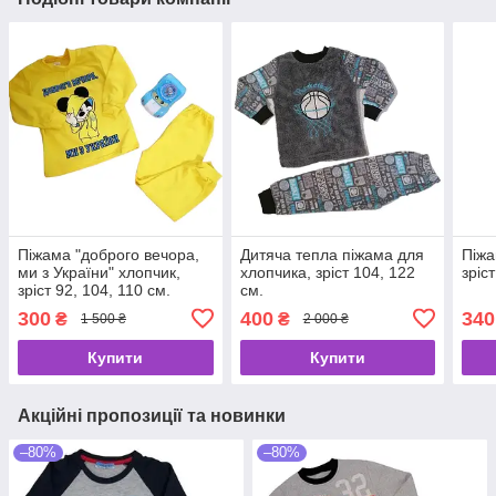
Піжама "доброго вечора,
Дитяча тепла піжама для
Піжа
ми з України" хлопчик,
хлопчика, зріст 104, 122
зріс
зріст 92, 104, 110 см.
см.
300
400
340
₴
₴
1 500 ₴
2 000 ₴
Купити
Купити
Акційні пропозиції та новинки
–80%
–80%