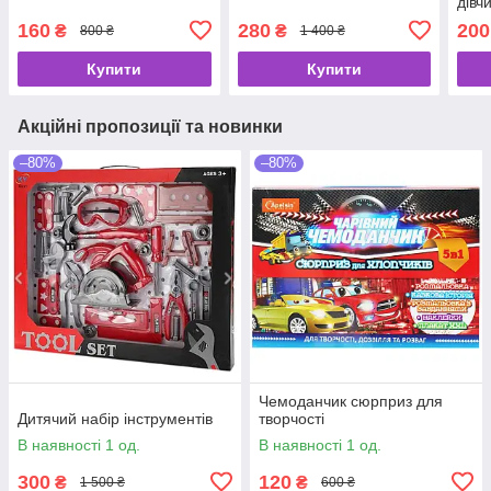
дівч
160
280
200
₴
₴
800 ₴
1 400 ₴
Купити
Купити
Акційні пропозиції та новинки
–80%
–80%
Чемоданчик сюрприз для
Дитячий набір інструментів
творчості
В наявності 1 од.
В наявності 1 од.
300
120
₴
₴
1 500 ₴
600 ₴