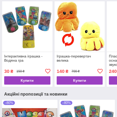
Інтерактивна іграшка -
Іграшка-перевертач
Плас
Водяна гра
велика
осна
звук
30
140
240
₴
₴
150 ₴
700 ₴
Купити
Купити
Акційні пропозиції та новинки
–80%
–80%