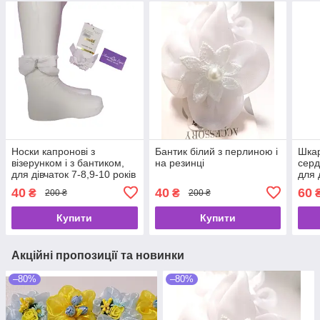
Носки капронові з
Бантик білий з перлиною і
Шкар
візерунком і з бантиком,
на резинці
серд
для дівчаток 7-8,9-10 років
для 
40
40
60
₴
₴
200 ₴
200 ₴
Купити
Купити
Акційні пропозиції та новинки
–80%
–80%