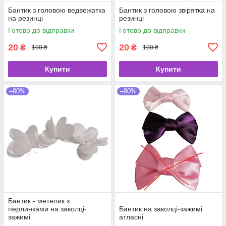
Бантик з головою ведвежатка
Бантик з головою звірятка на
на резинці
резинці
Готово до відправки
Готово до відправки
20
20
₴
₴
100 ₴
100 ₴
Купити
Купити
–80%
–80%
Бантик - метелик з
перлинками на заколці-
Бантик на заколці-зажимі
зажимі
атласні