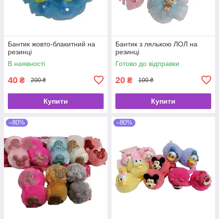
Бантик жовто-блакитний на
Бантик з лялькою ЛОЛ на
резинці
резинці
В наявності
Готово до відправки
40
20
₴
₴
200 ₴
100 ₴
Купити
Купити
–80%
–80%